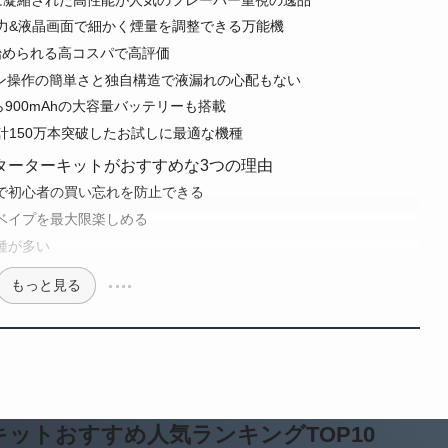
Pro – 高出力&液晶画面で細かく煙量を調整できる万能機
0円台で始められる高コスパで高評価
 一体型ボタン操作の簡単さと独自構造で液漏れの心配もない
体ながら900mAhの大容量バッテリーも搭載
さで累計150万本突破したお試しに最適な機種
ターターキットがおすすめな3つの理由
で初心者の買い忘れを防止できる
ベイプを最大限楽しめる
種が多い
もっと見る
ットおすすめ人気ランキングTOP10