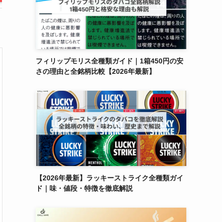
onimasa様
購入確認済み
2026-08-05
性別:
女性
年齢:
60歳以上〜
フィリップモリス全種類ガイド｜1箱450円の安
喫煙歴:
喫煙歴10年以上
さの理由と全銘柄比較【2026年最新】
デザイン
操作性
フレーバー
もう少し安かったらいいのにと思いま
す。ポットの種類も大くて、メンソール
系もあるのでいいです。
商品：
DR.CHILLデバイス【ブラッ
ク】
【2026年最新】ラッキーストライク全種類ガイ
ド｜味・値段・特徴を徹底解説