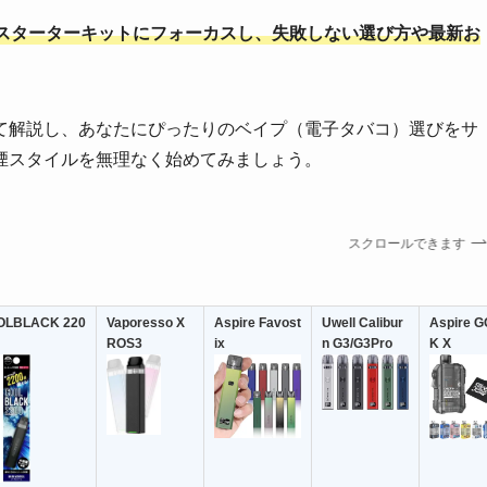
スターターキットにフォーカスし、失敗しない選び方や最新お
て解説し、あなたにぴったりのベイプ（電子タバコ）選びをサ
煙スタイルを無理なく始めてみましょう。
スクロールできます
OLBLACK 220
Vaporesso X
Aspire Favost
Uwell Calibur
Aspire 
ROS3
ix
n G3/G3Pro
K X