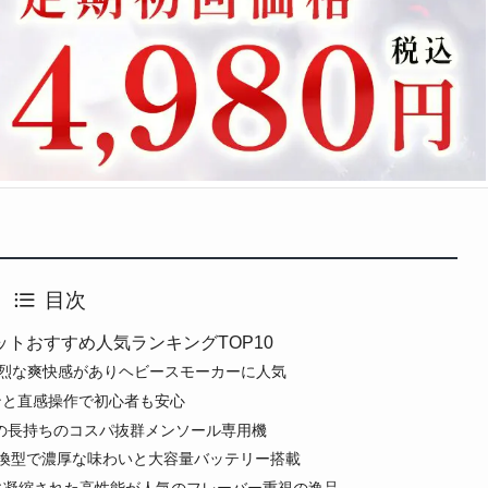
目次
トおすすめ人気ランキングTOP10
でも強烈な爽快感がありヘビースモーカーに人気
デザインと直感操作で初心者も安心
個で驚きの長持ちのコスパ抜群メンソール専用機
リキッド交換型で濃厚な味わいと大容量バッテリー搭載
小さなボディに凝縮された高性能が人気のフレーバー重視の逸品