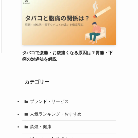
てぃー様
購入確認済み
2026-08-05
性別:
男性
年齢:
20代〜
喫煙歴:
喫煙歴3〜10年
デザイン
タバコで腹痛・お腹痛くなる原因は？胃痛・下
操作性
痢の対処法を解説
フレーバー
最初はフレーバーの容量が少ないかと思
ったが、そんなことはなく、十分吸え
カテゴリー
る。
商品：
DR.CHILLデバイス【ブラッ
ク】
ブランド・サービス
人気ランキング・おすすめ
禁煙・健康