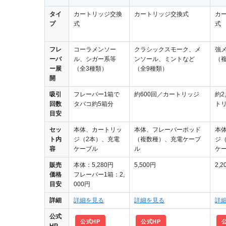
タイ
カートリッジ交換
カートリッジ交換式
カ
プ
式
式
フレ
コーラメンソー
クラシックスモーク、メ
強
ーバ
ル、シガー系等
ンソール、ミントなど
（
ー展
（全3種類）
（全9種類）
開
吸引
フレーバー1箱で
約600回／カートリッジ
約2
回数
タバコ約5箱分
ト
目安
セッ
本体、カートリッ
本体、フレーバーポッド
本
ト内
ジ（2本）、充電
（複数種）、充電ケーブ
ジ
容
ケーブル
ル
ケ
販売
本体：5,280円
5,500円
2,2
価格
フレーバー1箱：2,
目安
000円
詳細
詳細を見る
詳細を見る
詳
公式
公式HP
公式HP