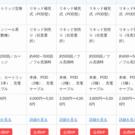
ートリッジ交換
リキッド補充
リキッド補充
リキッド補充
リキッド
式（POD型）
式（POD型）
式（POD型）
式（POD
メンソール系
リキッド別売
リキッド別売
リキッド別売
リキッド
複数種）
り（任意選
り（任意選
り（任意選
り（任意
択）
択）
択）
択）
,200回／カー
約400～500回
約500回／フ
約500回／フ
約400〜5
リッジ
／フル充填時
ル充填時
ル充填時
／フル充
体、カートリッ
本体、POD
本体、POD
本体、POD
本体、PO
（1本）、充電
（2種）、充電
（2種）、充電
（2種）、充電
（1種）
ーブル
ケーブル
ケーブル
ケーブル
ケーブル
00円
4,000円〜5,00
3,500円〜4,00
3,800円〜5,00
2,000円〜
0円
0円
0円
0円
細を見る
詳細を見る
詳細を見る
詳細を見る
詳細を見
公式HP
公式HP
公式HP
公式HP
公式HP