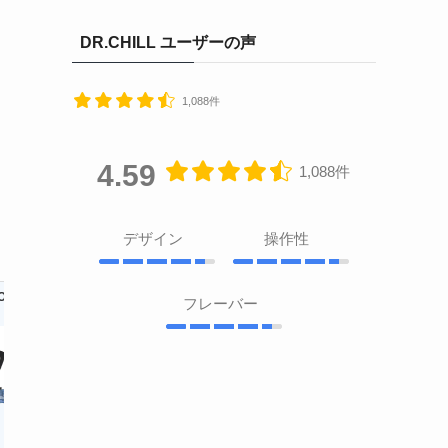
DR.CHILL ユーザーの声
1,088件
4.59
1,088件
デザイン
操作性
GOTE
Joyetech eGo A
Justfog Qpod
NICOLESS VAPE
フレーバー
IO