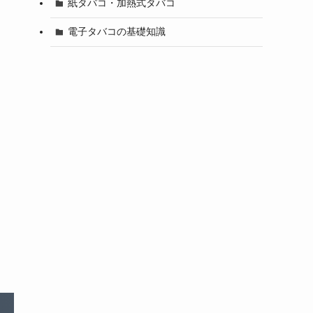
紙タバコ・加熱式タバコ
電子タバコの基礎知識
大阪の変なオッサン様
購入確認済み
2026-08-05
性別:
男性
年齢:
60歳以上〜
喫煙歴:
喫煙歴10年以上
デザイン
操作性
フレーバー
正直最初は媚香で購入しましたが
吸いやすや香りに満足して
1年くらいは続けられてます
まだ紙タバコとの併用で少し余り気味の
時もありますが
当分は続けていけそうです
商品：
DR.CHILLデバイス【ブラッ
ク】