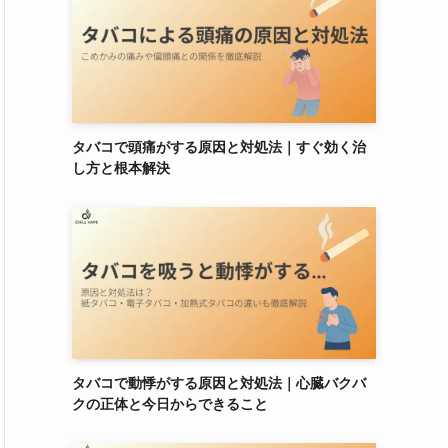
クロネコ様
購入確認済み
2026-08-05
性別:
男性
年齢:
50代〜
喫煙歴:
喫煙歴10年以上
タバコで頭痛がする原因と対処法｜すぐ効く治
し方と根本解決
デザイン
操作性
フレーバー
煙の多さと吸いごたえの良さとデザイン
がとても良い！
商品：
DR.CHILLデバイス【ブラッ
ク】
タバコで動悸がする原因と対処法｜心臓バクバ
クの正体と今日からできること