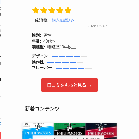
補充
リキッド補充式
リキッド補充
使い切りタイプ
型）
（アトマイザー
式（POD型）
俺流様
購入確認済み
一体型）
2026-08-07
別売
リキッド別売り
リキッド別売
強メンソール、フルー
性別:
男性
選
（任意選択）
り（任意選
ツ、コーヒーなど（全
年齢:
40代〜
択）
6種類）
喫煙歴:
喫煙歴10年以上
デザイン
00回
約400〜500回／
約400〜500回
約600回／本体
操作性
填時
フル充填時
／フル充填時
フレーバー
普通のタバコとくらべたら、ずっと吸い
D
本体、コイル（2
本体、POD
本体のみ（使い切り
続けちゃう
口コミをもっと見る →
、充電
個）、充電ケー
（1個）、充電
型）
ブル
ケーブル
商品：
DR.CHILLデバイス【ブラッ
ク】
2,50
2,500円〜3,500
3,000円〜3,50
1,408円
円
0円
新着コンテンツ
る
詳細を見る
詳細を見る
詳細を見る
公式HP
公式HP
公式HP