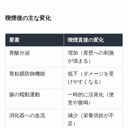
喫煙後の主な変化
要素
喫煙直後の変化
胃酸分泌
増加（胃壁への刺激
が強まる）
胃粘膜防御機能
低下（ダメージを受
けやすくなる）
腸の蠕動運動
一時的に活発化（便
意や腹鳴）
消化器への血流
減少（栄養供給が不
足）