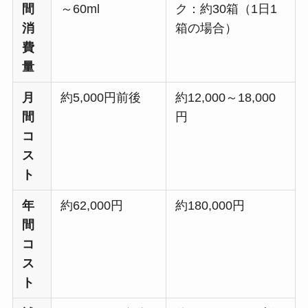
間
～60ml
ク：約30箱（1日1
消
箱の場合）
費
量
月
約5,000円前後
約12,000～18,000
間
円
コ
ス
ト
年
約62,000円
約180,000円
間
コ
ス
ト