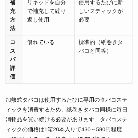
補
リキッドを自分
使用するたびに新
充
で補充して繰り
しいスティックが
方
返し使用
必要
法
コ
優れている
標準的（紙巻きタ
ス
バコと同等）
パ
評
価
加熱式タバコは使用するたびに専用のタバコステ
ィックを消費するため、紙巻きタバコ同様に毎日
消耗品を買い続ける必要があります。タバコステ
ィックの価格は1箱20本入りで430～580円程度