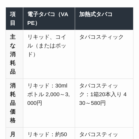
項
電子タバコ（VA
加熱式タバコ
目
PE）
主
リキッド、コイ
タバコスティック
な
ル（またはポッ
消
ド）
耗
品
消
リキッド：30ml
タバコスティッ
耗
ボトル 2,000～3,
ク：1箱20本入り 4
品
000円
30～580円
価
格
月
リキッド：約50
タバコスティッ