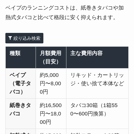
ベイプのランニングコストは、紙巻きタバコや加
熱式タバコと比べて格段に安く抑えられます。
絞り込み検索
種類
月額費用
主な費用内容
（目安）
ベイプ
約5,000
リキッド・カートリッ
（電子タ
円〜8,00
ジ・使い捨て本体など
バコ）
0円
紙巻きタ
約16,500
タバコ30箱（1箱55
バコ
円〜18,0
0〜600円換算）
00円