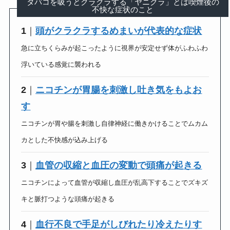
タバコを吸うとクラクラする「ヤニクラ」とは喫煙後の
不快な症状のこと
1
｜
頭がクラクラするめまいが代表的な症状
急に立ちくらみが起こったように視界が安定せず体がふわふわ
浮いている感覚に襲われる
2
｜
ニコチンが胃腸を刺激し吐き気をもよお
す
ニコチンが胃や腸を刺激し自律神経に働きかけることでムカム
カとした不快感が込み上げる
3
｜
血管の収縮と血圧の変動で頭痛が起きる
ニコチンによって血管が収縮し血圧が乱高下することでズキズ
キと脈打つような頭痛が起きる
4
｜
血行不良で手足がしびれたり冷えたりす